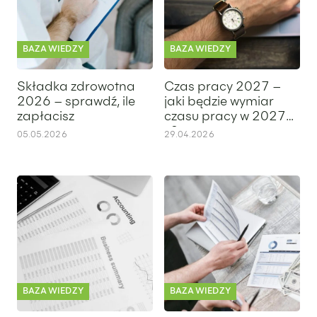
BAZA WIEDZY
BAZA WIEDZY
Składka zdrowotna
Czas pracy 2027 –
2026 – sprawdź, ile
jaki będzie wymiar
zapłacisz
czasu pracy w 2027
r.?
05.05.2026
29.04.2026
Sprawozdanie finansowe 2027 – obowiązki, terminy i zmian
Misselling – czym jest i kiedy 
BAZA WIEDZY
BAZA WIEDZY