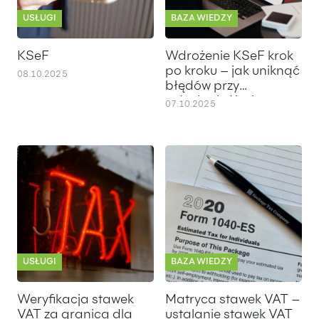
USŁUGI
BAZA WIEDZY
KSeF
Wdrożenie KSeF krok
po kroku – jak uniknąć
08.10.2025
błędów przy
wdrożeniu Krajowego
07.10.2025
Systemu e-Faktur?
Weryfikacja stawek VAT za granicą dla wybranych produkt
Matryca stawek VAT – ustalan
USŁUGI
BAZA WIEDZY
Weryfikacja stawek
Matryca stawek VAT –
VAT za granicą dla
ustalanie stawek VAT