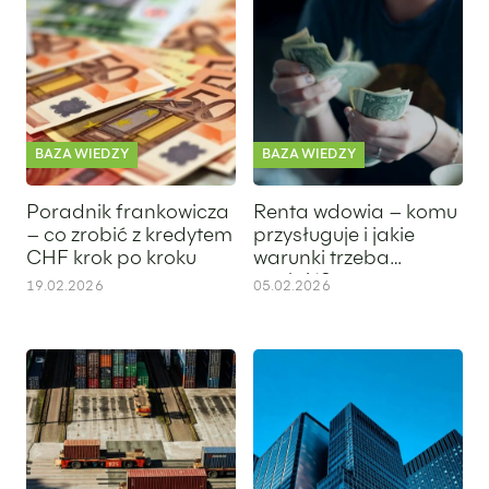
BAZA WIEDZY
BAZA WIEDZY
Poradnik frankowicza
Renta wdowia – komu
– co zrobić z kredytem
przysługuje i jakie
CHF krok po kroku
warunki trzeba
spełnić?
19.02.2026
05.02.2026
Wewnątrzwspólnotowe nabycie towarów (WNT) – na czym pole
Spółka cicha – czym jest, jak dz