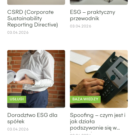
CSRD (Corporate
ESG – praktyczny
Sustainability
przewodnik
Reporting Directive)
03.04.2026
03.04.2026
Doradztwo ESG dla spółek
Spoofing – czym jest i jak dzia
USŁUGI
BAZA WIEDZY
Doradztwo ESG dla
Spoofing – czym jest i
spółek
jak działa
podszywanie się w
03.04.2026
internecie