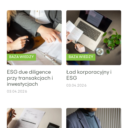
ESG due diligence przy transakcjach i inwestycjach
Ład korporacyjny i ESG
BAZA WIEDZY
BAZA WIEDZY
ESG due diligence
Ład korporacyjny i
przy transakcjach i
ESG
inwestycjach
03.04.2026
03.04.2026
ESG dla MŚPESG dla MŚP – co grozi, gdy kontrahent pyta
Należyta staranność w łańcu