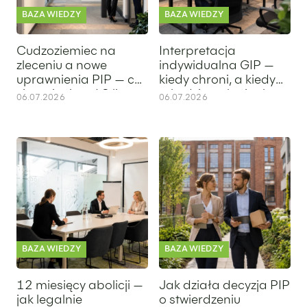
BAZA WIEDZY
BAZA WIEDZY
Cudzoziemiec na
Interpretacja
zleceniu a nowe
indywidualna GIP —
uprawnienia PIP — co
kiedy chroni, a kiedy
się zmienia od 8 lipca
szkodzi w relacjach
06.07.2026
06.07.2026
2026 roku
B2B
12 miesięcy abolicji — jak legalnie uporządkować umowy do
Jak działa decyzja PIP o stwie
BAZA WIEDZY
BAZA WIEDZY
12 miesięcy abolicji —
Jak działa decyzja PIP
jak legalnie
o stwierdzeniu