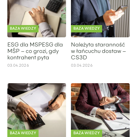
BAZA WIEDZY
BAZA WIEDZY
ESG dla MŚPESG dla
Należyta staranność
MŚP – co grozi, gdy
w łańcuchu dostaw –
kontrahent pyta
CS3D
03.04.2026
03.04.2026
CSRD (Corporate Sustainability Reporting Directive)
ESG – praktyczny przewodnik
BAZA WIEDZY
BAZA WIEDZY