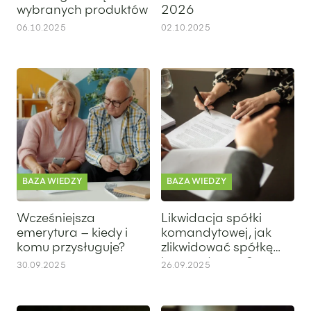
wybranych produktów
2026
06.10.2025
02.10.2025
Wcześniejsza emerytura – kiedy i komu przysługuje?
Likwidacja spółki komandytow
BAZA WIEDZY
BAZA WIEDZY
Wcześniejsza
Likwidacja spółki
emerytura – kiedy i
komandytowej, jak
komu przysługuje?
zlikwidować spółkę
komandytową?
30.09.2025
26.09.2025