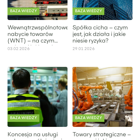
BAZA WIEDZY
BAZA WIEDZY
Wewnątrzwspólnotowe
Spółka cicha – czym
nabycie towarów
jest, jak działa i jakie
(WNT) – na czym
niesie ryzyka?
polega i jakie są jego
03.02.2026
29.01.2026
skutki?
Koncesja na usługi ochrony osób i mienia – warunki, proced
Towary strategiczne – czym są 
BAZA WIEDZY
BAZA WIEDZY
Koncesja na usługi
Towary strategiczne –