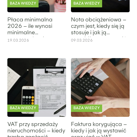
BAZA WIEDZY
BAZA WIEDZY
Płaca minimalna
Nota obciążeniowa –
2026 – ile wynosi
czym jest, kiedy się ją
minimalne
stosuje i jak ją
wynagrodzenie w
prawidłowo wystawić
19.03.2026
09.03.2026
Polsce
VAT przy sprzedaży nieruchomości – kiedy trzeba zapłacić 
Faktura korygująca – kiedy i j
BAZA WIEDZY
BAZA WIEDZY
VAT przy sprzedaży
Faktura korygująca –
nieruchomości – kiedy
kiedy i jak ją wystawić