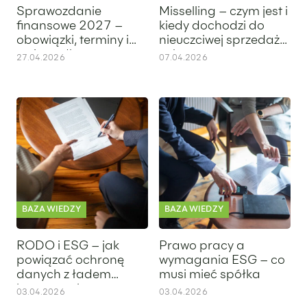
Sprawozdanie
Misselling – czym jest i
finansowe 2027 –
kiedy dochodzi do
obowiązki, terminy i
nieuczciwej sprzedaży
zmiany dla
usług
27.04.2026
07.04.2026
przedsiębiorców
RODO i ESG – jak powiązać ochronę danych z ładem korp
Prawo pracy a wymagania ESG
BAZA WIEDZY
BAZA WIEDZY
RODO i ESG – jak
Prawo pracy a
powiązać ochronę
wymagania ESG – co
danych z ładem
musi mieć spółka
korporacyjnym
03.04.2026
03.04.2026