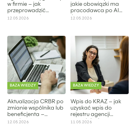
w firmie – jak
jakie obowiązki ma
przeprowadzić
pracodawca po AI
postępowanie
Act
12.05.2026
12.05.2026
wyjaśniające po
zgłoszeniu sygnalisty i
działania następcze
Aktualizacja CRBR po zmianie wspólnika lub beneficjenta – 
Wpis do KRAZ – jak uzyskać wpi
BAZA WIEDZY
BAZA WIEDZY
Aktualizacja CRBR po
Wpis do KRAZ – jak
zmianie wspólnika lub
uzyskać wpis do
beneficjenta –
rejestru agencji
terminy,
zatrudnienia
12.05.2026
11.05.2026
odpowiedzialność i
najczęstsze błędy