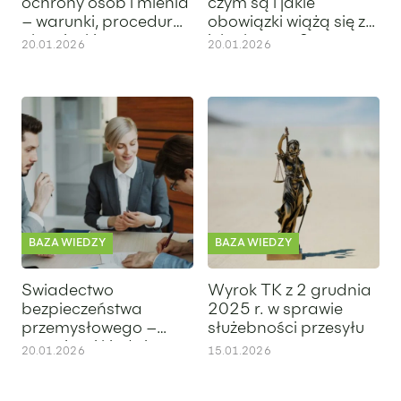
ochrony osób i mienia
czym są i jakie
– warunki, procedura,
obowiązki wiążą się z
obowiązki
ich obrotem?
20.01.2026
20.01.2026
Świadectwo bezpieczeństwa przemysłowego – czym jest i ki
Wyrok TK z 2 grudnia 2025 r. 
BAZA WIEDZY
BAZA WIEDZY
Świadectwo
Wyrok TK z 2 grudnia
bezpieczeństwa
2025 r. w sprawie
przemysłowego –
służebności przesyłu
czym jest i kiedy jest
20.01.2026
15.01.2026
wymagane?