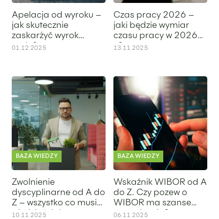
Apelacja od wyroku –
Czas pracy 2026 –
jak skutecznie
jaki będzie wymiar
zaskarżyć wyrok
czasu pracy w 2026
sądu?
r.?
01.12.2025
13.11.2025
Zwolnienie dyscyplinarne od A do Z – wszystko co musisz wi
Wskaźnik WIBOR od A do Z. C
BAZA WIEDZY
BAZA WIEDZY
Zwolnienie
Wskaźnik WIBOR od A
dyscyplinarne od A do
do Z. Czy pozew o
Z – wszystko co musisz
WIBOR ma szanse
wiedzieć, żeby
powodzenia?
10.11.2025
06.11.2025