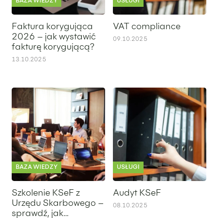
BAZA WIEDZY
USŁUGI
Faktura korygująca
VAT compliance
2026 – jak wystawić
09.10.2025
fakturę korygującą?
13.10.2025
Szkolenie KSeF z Urzędu Skarbowego – sprawdź, jak skorzy
Audyt KSeF
BAZA WIEDZY
USŁUGI
Szkolenie KSeF z
Audyt KSeF
Urzędu Skarbowego –
08.10.2025
sprawdź, jak