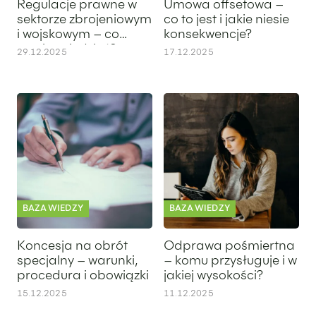
Regulacje prawne w
Umowa offsetowa –
sektorze zbrojeniowym
co to jest i jakie niesie
i wojskowym – co
konsekwencje?
musisz wiedzieć?
29.12.2025
17.12.2025
Koncesja na obrót specjalny – warunki, procedura i obowiąz
Odprawa pośmiertna – komu prz
BAZA WIEDZY
BAZA WIEDZY
Koncesja na obrót
Odprawa pośmiertna
specjalny – warunki,
– komu przysługuje i w
procedura i obowiązki
jakiej wysokości?
15.12.2025
11.12.2025