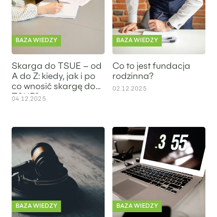
BAZA WIEDZY
BAZA WIEDZY
Skarga do TSUE – od
Co to jest fundacja
A do Z: kiedy, jak i po
rodzinna?
co wnosić skargę do
02.12.2025
TSUE?
04.12.2025
Apelacja od wyroku – jak skutecznie zaskarżyć wyrok sądu?
Czas pracy 2026 – jaki będzie
BAZA WIEDZY
BAZA WIEDZY