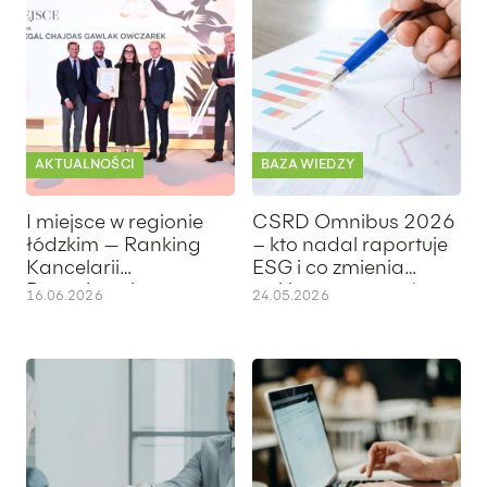
AKTUALNOŚCI
BAZA WIEDZY
I miejsce w regionie
CSRD Omnibus 2026
łódzkim — Ranking
– kto nadal raportuje
Kancelarii
ESG i co zmienia
Prawniczych
pakiet uproszczeń
16.06.2026
24.05.2026
Rzeczpospolita 2026
Zatrudnianie cudzoziemców 2026 – jak zmieniły się obowi
e-Doręczenia spółka z o.o. Kto 