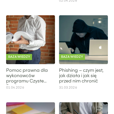
02.04.2026
Pomoc prawna dla wykonawców programu Czyste Powietrz
Phishing – czym jest, jak działa
BAZA WIEDZY
BAZA WIEDZY
Pomoc prawna dla
Phishing – czym jest,
wykonawców
jak działa i jak się
programu Czyste
przed nim chronić
Powietrze
01.04.2026
31.03.2026
Średnia krajowa 2025 – ile wynosi przeciętne wynagrodzeni
Księgowość JDG – jak prowadz