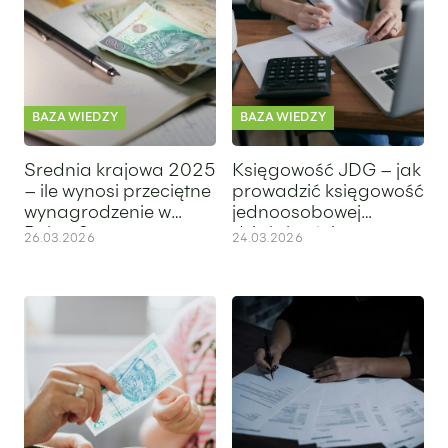
BAZA WIEDZY
BAZA WIEDZY
Średnia krajowa 2025
Księgowość JDG – jak
– ile wynosi przeciętne
prowadzić księgowość
wynagrodzenie w
jednoosobowej
Polsce?
działalności
26.03.2026
24.03.2026
Płaca minimalna 2026 – ile wynosi minimalne wynagrodzen
Nota obciążeniowa – czym jest, 